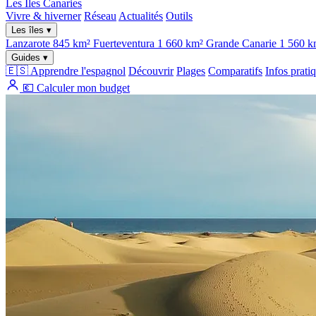
Les Îles
Canaries
Vivre & hiverner
Réseau
Actualités
Outils
Les îles ▾
Lanzarote
845 km²
Fuerteventura
1 660 km²
Grande Canarie
1 560 k
Guides ▾
🇪🇸 Apprendre l'espagnol
Découvrir
Plages
Comparatifs
Infos prati
💶 Calculer mon budget