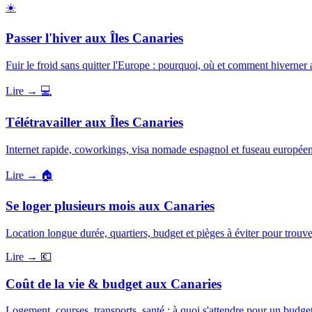
☀️
Passer l'hiver aux Îles Canaries
Fuir le froid sans quitter l'Europe : pourquoi, où et comment hiverner
Lire →
💻
Télétravailler aux Îles Canaries
Internet rapide, coworkings, visa nomade espagnol et fuseau européen : 
Lire →
🏠
Se loger plusieurs mois aux Canaries
Location longue durée, quartiers, budget et pièges à éviter pour trou
Lire →
💶
Coût de la vie & budget aux Canaries
Logement, courses, transports, santé : à quoi s'attendre pour un budge