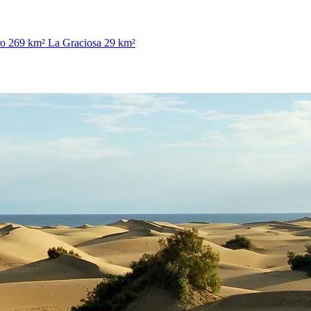
ro
269 km²
La Graciosa
29 km²