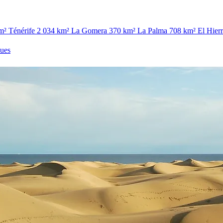
m²
Ténérife
2 034 km²
La Gomera
370 km²
La Palma
708 km²
El Hier
ques